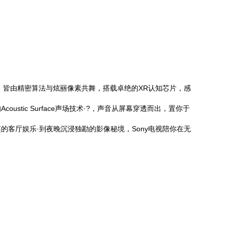
，皆由精密算法与炫丽像素共舞，搭载卓绝的XR认知芯片，感
ic Surface声场技术·?，声音从屏幕穿透而出，置你于
客厅娱乐·到夜晚沉浸独勘的影像秘境，Sony电视陪你在无