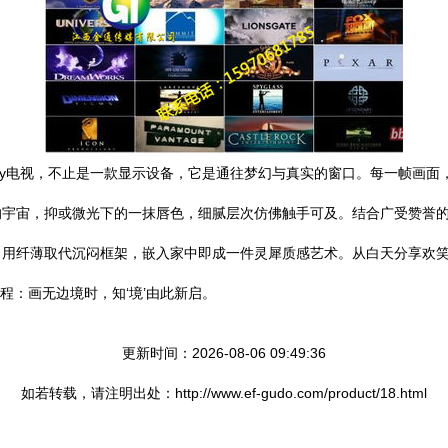
ny电视，不止是一款显示设备，它是通往梦幻与真实的窗口。每一帧画面
，抑或微光下的一抹唇色，细腻层次仿佛触手可及。结合广受赞誉的Acoust
用纤薄取代沉闷框架，嵌入家中即成一件灵犀质感艺术。从白天分享欢笑的
程：画无边境时，知‘境’由此新启。
更新时间：2026-08-06 09:49:36
如若转载，请注明出处：http://www.ef-gudo.com/product/18.html