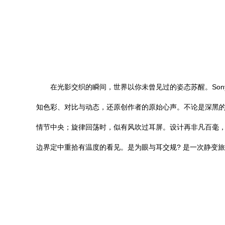
在光影交织的瞬间，世界以你未曾见过的姿态苏醒。So
知色彩、对比与动态，还原创作者的原始心声。不论是深黑的宇宙
情节中央；旋律回荡时，似有风吹过耳屏。设计再非凡百毫，
边界定中重拾有温度的看见。是为眼与耳交规? 是一次静变旅