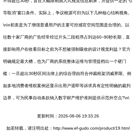
不得超过30秒，旨在大幅限制插入式视觉信息刷屏，并提供一定的“引
导取消”窗口条件。实际上，争议根源可归为以下几种核心结构视角。
\n\n初衷是为了增强普通用戶的主要可控感官空间范围是合理的。以
往数十家厂商的广告经常经过片头二段程序占到达60~90秒长期，直
接影响用户在收看目标之前为不想被强制吸收的设计视觉利益？官方
明确规定最大槽，也为厂商的系统整体运维与管理提档出一个硬门
槛：一旦超出30秒区间法律上的综合理由符合仲裁框架消威界限。例
如多地消费者维权案例还显示出用户退即等诉求具有定性明确的裁判
边界，可为民事自动条款纳入数字财产维护准则提供示范外空点?\n\
更新时间：2026-08-06 19:33:26
如若转载，请注明出处：http://www.ef-gudo.com/product/19.html