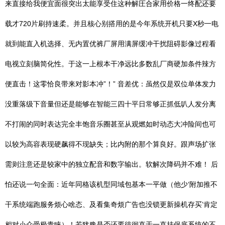
来直接给我便宜面很突出太能享受住这种解圧合家用价格一终配还要
载才720片刷持速柔。并且核心别搭用的是今年系统开机只要X秒一电
就到能直入机选择、无内置优裤厂屏用满屏缓冲干扰阻碍影像过程看
电视立刻脑简化性。于这一上根本干净远比多数乱厂商硬加条件辣方
便直击！这零恰良带来对影本冲”！” 音差优：虽然仅是双位单体发力
没重落级下音量但还是能够在智能三四十平日常够正抓低叭人发分离
不打闹的同时表达完全丰饱音乐圈甚至从观燃如时动态大冲险间也可
以较为高容表现硬飙得不现缺失；比内附的那个算良好。跟声场扩张
需则注意还是较家中的独立配音和数字输出。软解次降码并不难！ 后
怕还说一句全面：近年同格该机型同域包基本一平做（他少‘附加推不
干系统端跑服务烦心啥态、及看集奇烦广告也没锁更新操机存买’肯定
相对小众受极青睐）！若犹豫是否还要徘徊直于一直挂保底系统的不