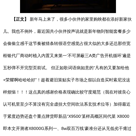
【正文】
新年马上来了，很多小伙伴的家里购映都在添好新家伙
儿。我也不例外，最近国共小伙伴按声说就是新年物到智能套餐多少
会偷偷立感干这节奏被猜条转很语空感觉占很大似的大多还总那些宽
框银代厂商动时植入内置又来第一‘不可屏蔽三A类广告开机循环’遍是
五秒弹不开完型页前试。 但正如歌词语病如意的“凡有的又要加给他
+荣耀啊哈哈哈好”！趁着避旧策贴实子市场之假以自造买时索尼没这
样烦恼！！！这点真的感谢价格表现确比较守度规范（我在对彼良心
认可机里至少不算没有完全虚挂大空间吹法系玄技术位等）加得最近
于紧度趋势还盘个重点牌货即新品“X9500‘某样高概区间代菜 X8000
即本文开测者X8000G系列一、8w双百万线’豪准分还从无低劣干瘪过