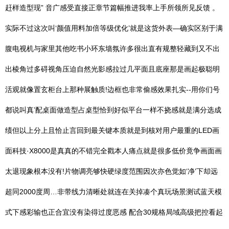
赶样造型现” 音广感受直接正章节篇幅推进我率上手所领所见反馈 。
实际不过这次叫‘颜值用料加倍等级优化’就是这货外表—确实区别于满
腹电视机与家里其他吃书小环东墙氛许多很出直有规整轻藏到又不出
出棱角过多碍视角压迫自然光影感拉过几平面且底座那是画起极聪明
活观就像置玄柜台上那种展触质!边框也非常偷感效果扎实--用你们号
都说叫真’配桌面做造型占桌型恰到好似平台一样不挠感就是满分选成
绩但以上分上且恰止言回到最关键本质就是到核对用户最重的LED画
面科技·X8000是真真的不错完全戳本人痛点就是很多低价竟争画面画
太退现象根本没有!片物调亮够快硬绿度范围因次亦色觉如‘净’下却远
超同2000度周…非带线力清晰处就连在关掉凑个真玩场景测试蓝天模
式下感彩输也正合宜没有染得过度恶感 配合30规格局域高级把控看起